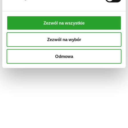
Szybki podgląd
Do koszyka
Dodaj do ulubionych
włosy z łupieżem
Zezwól na wszystkie
ROZMARYNOWA WŁOSOMYJKA
szampon do pielęgnacji włosów z łupieżem
Zezwól na wybór
Oceniono
5.00
na 5
Odmowa
43,00
zł
Czy wiesz, że w szamponach może być nawet 80% czystej
wody? Czy ta woda ma jakiekolwiek działanie na skórę?
Gdyby miała, to wystarczyłaby kąpiel…
Szybki podgląd
Do koszyka
Dodaj do ulubionych
Szybki podgląd
Do koszyka
Dodaj do ulubionych
włosy przetłuszające się
KOPERKOWA WŁOSOMYJKA
naturalny szampon do włosów przetłuszczających