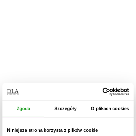
farbowane
mieszanki ziołowe
odżywki
szampony
wcierki
Dom
płyn do podłóg
płyn do łazienki
płyn do kuchni
płyn uniwersalny
proszek do zmywarki
świece
Olejki
Piesiomyjki
Zestawy
Zestawy na włosy
Zestawy świąteczne
GEMMO TERAPIK
Rodzaj włosów
Zgoda
Szczegóły
O plikach cookies
włosy farbowane, suche, zniszczone
(1)
włosy przetłuszczające się
(2)
włosy wypadające
(1)
Niniejsza strona korzysta z plików cookie
włosy z łupieżem
(1)