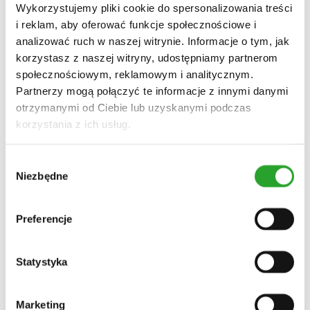
Wykorzystujemy pliki cookie do spersonalizowania treści
Cena
i reklam, aby oferować funkcje społecznościowe i
Cena
Cena
Filtruj
analizować ruch w naszej witrynie. Informacje o tym, jak
min
max
Wyczyść wszystkie filtry
korzystasz z naszej witryny, udostępniamy partnerom
społecznościowym, reklamowym i analitycznym.
Partnerzy mogą połączyć te informacje z innymi danymi
otrzymanymi od Ciebie lub uzyskanymi podczas
Szybki podgląd
Do koszyka
Dodaj do ulubionych
korzystania z ich usług.
włosy przetłuszczające się
Wybór
SOSNOWA WŁOSOMYJKA
Niezbędne
zgody
szampon do włosów przetłuszczających się
Preferencje
32,00
zł
Czysta woda zawarta w kosmetyku nie ma żadnych
Statystyka
właściwości pielęgnacyjnych na skórę. W szamponach tej
wody może być nawet 80%. Dlatego my w naszym…
Szybki podgląd
Do koszyka
Dodaj do ulubionych
Marketing