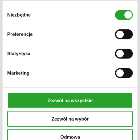
farbowane
Wybór
mieszanki ziołowe
Niezbędne
odżywki
zgody
szampony
wcierki
Dom
Preferencje
płyn do podłóg
płyn do łazienki
płyn do kuchni
płyn uniwersalny
Statystyka
proszek do zmywarki
świece
Olejki
Marketing
Piesiomyjki
Zestawy
Zestawy na włosy
Zestawy świąteczne
GEMMO TERAPIK
Zezwól na wszystkie
Rodzaj cery
skóra atopowa
(1)
Zezwól na wybór
Cena
Odmowa