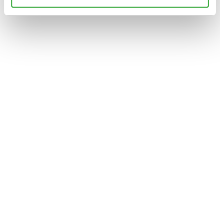
Cena
Cena
Filtruj
min
max
Szybki podgląd
Do koszyka
Dodaj do ulubionych
płyn do higieny intymnej
Anyżowa ZIOŁOMYJKA
29,00
zł
Czysta woda zawarta w kosmetyku nie ma żadnych
właściwości pielęgnacyjnych na skórę, gdyż zaraz po
nałożeniu kosmetyku na skórę odparowuje. W niektórych
kosmetykach myjących…
Szybki podgląd
Do koszyka
Dodaj do ulubionych
Szybki podgląd
Do koszyka
Dodaj do ulubionych
atopowe zapalenie skóry