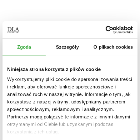
mydła w płynie
półkule do kąpieli
pielęgnacja stóp
pielęgnacja intymna
kosmetyki
do skóry z trądzikiem
pielęgnacja dłoni
pielęgnacja stóp
pielęgnacja intymna
Zgoda
Szczegóły
O plikach cookies
myjące
nawilżające
do skóry z atopowym zapaleniem
balsam do ciała
Niniejsza strona korzysta z plików cookie
krem do rąk
płyny do mycia
Wykorzystujemy pliki cookie do spersonalizowania treści
mydła w kostce
i reklam, aby oferować funkcje społecznościowe i
produkty antybakteryjne
Włosy
analizować ruch w naszej witrynie. Informacje o tym, jak
rodzaj włosów
korzystasz z naszej witryny, udostępniamy partnerom
zniszczone
z łupieżem
społecznościowym, reklamowym i analitycznym.
kręcone
Partnerzy mogą połączyć te informacje z innymi danymi
wypadające u kobiet
otrzymanymi od Ciebie lub uzyskanymi podczas
wypadające u mężczyzn
siwe
korzystania z ich usług.
przetłuszczające się
blond