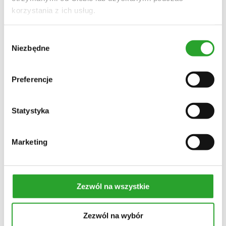
korzystania z ich usług.
Wybór
Niezbędne
zgody
Preferencje
PAKIET NA SUCHE PIĘTY
Statystyka
Brak w magazynie
25,00
zł
Marketing
(w pakiecie taniej)
Brak w magazynie
Dodaj do ulubionych
Zezwól na wszystkie
Kategoria:
Zestawy
Zestaw zawiera:
Ziołowym hydrolat z aloesu
Zioła do kąpieli dla skóry suchej, spierzchniętej i łuszczącej się
Zezwól na wybór