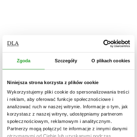
Dla psa
Okazje
Składniki
Twarz
Włosy
Ciało
Zgoda
Szczegóły
O plikach cookies
Dom
Olejki
Dla psa
Zestawy
Niniejsza strona korzysta z plików cookie
Wykorzystujemy pliki cookie do spersonalizowania treści
Home
/
i reklam, aby oferować funkcje społecznościowe i
Sklep
analizować ruch w naszej witrynie. Informacje o tym, jak
/
korzystasz z naszej witryny, udostępniamy partnerom
Zestawy
/
społecznościowym, reklamowym i analitycznym.
PAKIET NA SUCHE PIĘTY
Partnerzy mogą połączyć te informacje z innymi danymi
otrzymanymi od Ciebie lub uzyskanymi podczas