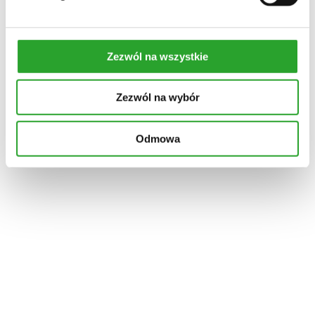
Szybki podgląd
Do koszyka
Dodaj do ulubionych
włosy wypadające, dla kobiet
Zezwól na wszystkie
KONICZYNKOWA WŁOSOMYJKA
szampon do włosów wypadających dla KOBIET
Zezwól na wybór
47,00
zł
Odmowa
Naturalny szampon przeciw wypadaniu włosów | Koniczyna |
DLA kobiet Koniczynkowa Włosomyjka to profesjonalny
szampon o naturalnej formule, stworzony specjalnie dla kobiet
borykających się…
Szybki podgląd
Do koszyka
Dodaj do ulubionych
Szybki podgląd
Do koszyka
Dodaj do ulubionych
włosy przetłuszające się
KOPERKOWA WŁOSOMYJKA
naturalny szampon do włosów przetłuszczających