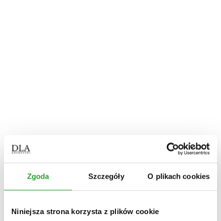
farbowane
mieszanki ziołowe
odżywki
szampony
wcierki
Dom
płyn do podłóg
płyn do łazienki
płyn do kuchni
płyn uniwersalny
proszek do zmywarki
świece
Olejki
Piesiomyjki
Zestawy
Zestawy na włosy
Zestawy świąteczne
GEMMO TERAPIK
Rodzaj włosów
Zgoda
Szczegóły
O plikach cookies
włosy farbowane, suche, zniszczone
(1)
włosy przetłuszczające się
(2)
włosy wypadające
(1)
Niniejsza strona korzysta z plików cookie
włosy z łupieżem
(1)