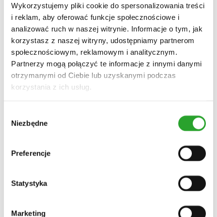
Wykorzystujemy pliki cookie do spersonalizowania treści
Cena
i reklam, aby oferować funkcje społecznościowe i
Cena
Cena
Filtruj
analizować ruch w naszej witrynie. Informacje o tym, jak
min
max
Wyczyść wszystkie filtry
korzystasz z naszej witryny, udostępniamy partnerom
społecznościowym, reklamowym i analitycznym.
Partnerzy mogą połączyć te informacje z innymi danymi
otrzymanymi od Ciebie lub uzyskanymi podczas
Szybki podgląd
Do koszyka
Dodaj do ulubionych
korzystania z ich usług.
włosy przetłuszczające się
Wybór
SOSNOWA WŁOSOMYJKA
Niezbędne
zgody
szampon do włosów przetłuszczających się
Preferencje
32,00
zł
Czysta woda zawarta w kosmetyku nie ma żadnych
Statystyka
właściwości pielęgnacyjnych na skórę. W szamponach tej
wody może być nawet 80%. Dlatego my w naszym…
Szybki podgląd
Do koszyka
Dodaj do ulubionych
Marketing