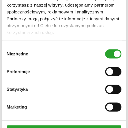
przetłuszczające się
korzystasz z naszej witryny, udostępniamy partnerom
blond
społecznościowym, reklamowym i analitycznym.
farbowane
Partnerzy mogą połączyć te informacje z innymi danymi
mieszanki ziołowe
odżywki
otrzymanymi od Ciebie lub uzyskanymi podczas
szampony
korzystania z ich usług.
wcierki
Dom
płyn do podłóg
Wybór
płyn do łazienki
płyn do kuchni
Niezbędne
zgody
płyn uniwersalny
proszek do zmywarki
świece
Preferencje
Olejki
Piesiomyjki
Zestawy
Zestawy na włosy
Statystyka
Zestawy świąteczne
GEMMO TERAPIK
Marketing
Rodzaj włosów
włosy wypadające
(3)