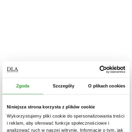
stopy
hydrolaty
mydła w płynie
półkule do kąpieli
pielęgnacja stóp
pielęgnacja intymna
kosmetyki
do skóry z trądzikiem
pielęgnacja dłoni
pielęgnacja stóp
pielęgnacja intymna
myjące
nawilżające
do skóry z atopowym zapaleniem
balsam do ciała
krem do rąk
płyny do mycia
Zgoda
Szczegóły
O plikach cookies
mydła w kostce
produkty antybakteryjne
Włosy
rodzaj włosów
Niniejsza strona korzysta z plików cookie
zniszczone
z łupieżem
Wykorzystujemy pliki cookie do spersonalizowania treści
kręcone
wypadające u kobiet
i reklam, aby oferować funkcje społecznościowe i
wypadające u mężczyzn
analizować ruch w naszej witrynie. Informacje o tym, jak
siwe