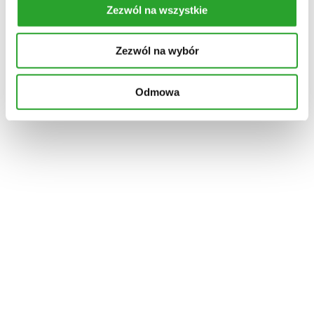
Cena
Zezwól na wszystkie
Cena
Cena
Filtruj
min
max
Zezwól na wybór
Odmowa
Szybki podgląd
Do koszyka
Dodaj do ulubionych
każdy rodzaj włosów i skóry głowy
Chillowa ZIOŁOWCIERKA – naturalna wcierka
na wypadanie i porost włosów
55,00
zł
95 % składników naturalnych- ziołowych, które pobudzają
wzrost włosów, zapobiegają wypadaniu i wzmacniają te
istniejące. pojemność 50g butelka – szkło
Szybki podgląd
Do koszyka
Dodaj do ulubionych
Szybki podgląd
Do koszyka
Dodaj do ulubionych