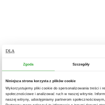
Do kompletu polecamy
Szybki podgląd
Do koszyka
Dodaj do ulubionych
Zgoda
Szczegóły
Zioła do kąpieli dla skóry wrażliwej, suchej, z
atopowym zapaleniem skóry
Niniejsza strona korzysta z plików cookie
Wykorzystujemy pliki cookie do spersonalizowania treści i r
15,80
zł
społecznościowe i analizować ruch w naszej witrynie. Inform
Szybki podgląd
Do koszyka
Dodaj do ulubionych
naszej witryny, udostępniamy partnerom społecznościowym
Szybki podgląd
Do koszyka
Dodaj do ulubionych