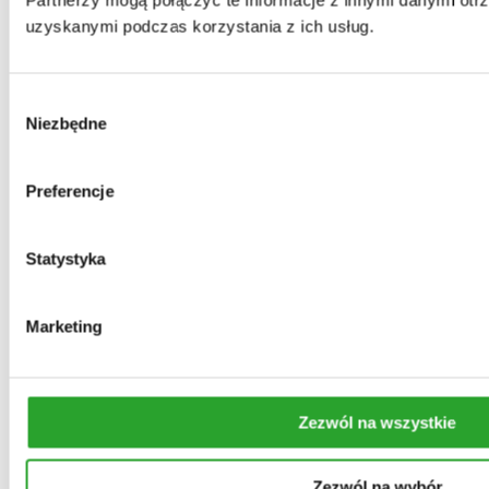
Partnerzy mogą połączyć te informacje z innymi danymi otr
do skóry suchej/wrażliwej
uzyskanymi podczas korzystania z ich usług.
Mydło lipowe
wegańskie, naturalne i ręcznie robione
Wybór
Niezbędne
zgody
Zakres
23,00
zł
–
29,00
zł
cen:
Szybki podgląd
Do koszyka
Dodaj do ulubionych
Preferencje
od
23,00 zł
do
Szybki podgląd
Do koszyka
Dodaj do ulubionych
29,00 zł
Statystyka
włosy przetłuszające się
KOPERKOWA WŁOSOMYJKA
Marketing
naturalny szampon do włosów przetłuszczających
się
Oceniono
5.00
na 5
36,00
zł
Zezwól na wszystkie
Szybki podgląd
Do koszyka
Dodaj do ulubionych
Zezwól na wybór