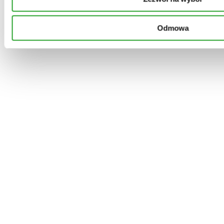
Szybki podgląd
Do koszyka
Dodaj do ulubionych
do skóry wrażliwej/delikatnej
Odmowa
Mydło nagietkowe
wegańskie, naturalne i ręcznie robione
Zakres
24,00
zł
–
29,99
zł
cen:
Szybki podgląd
Do koszyka
Dodaj do ulubionych
od
24,00 zł
Szybki podgląd
Do koszyka
Dodaj do ulubionych
do
atopowe zapalenie skóry
29,99 zł
Ukoimy atopika
Krem do pielęgnacji skóry
56,00
zł
Szybki podgląd
Do koszyka
Dodaj do ulubionych