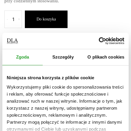
przy codziennym stosowaniu.
-
+
Do koszyka
Zgoda
Szczegóły
O plikach cookies
O produkcie
Sposób użycia
Niniejsza strona korzysta z plików cookie
Wykorzystujemy pliki cookie do spersonalizowania treści
i reklam, aby oferować funkcje społecznościowe i
Składniki (INCI)
analizować ruch w naszej witrynie. Informacje o tym, jak
korzystasz z naszej witryny, udostępniamy partnerom
Historia powstania produktu
społecznościowym, reklamowym i analitycznym.
Partnerzy mogą połączyć te informacje z innymi danymi
otrzymanymi od Ciebie lub uzyskanymi podczas