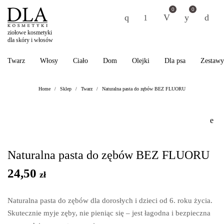
0
0
ziołowe kosmetyki
dla skóry i włosów
Twarz
Włosy
Ciało
Dom
Olejki
Dla psa
Zestawy
Home
Sklep
Twarz
Naturalna pasta do zębów BEZ FLUORU
/
/
/
Naturalna pasta do zębów BEZ FLUORU
24,50
zł
Naturalna pasta do zębów dla dorosłych i dzieci od 6. roku życia.
Skutecznie myje zęby, nie pieniąc się – jest łagodna i bezpieczna