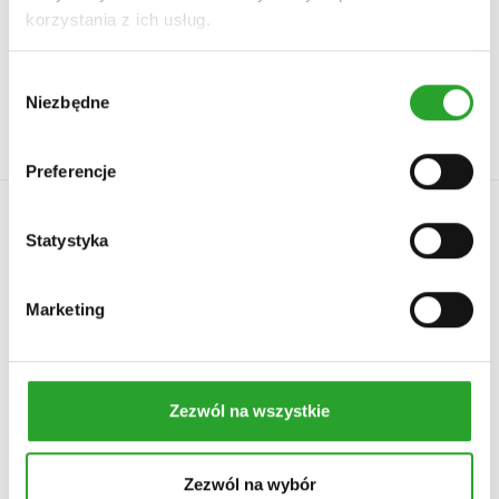
Producent
korzystania z ich usług.
Opinie
Wybór
Niezbędne
zgody
Preferencje
Statystyka
Marketing
MY W DLA
TWOJE KONTO
Zezwól na wszystkie
O nas
Koszyk
DLA w telewizji
Lista życzeń
Zezwól na wybór
DLA w prasie
Twoje zamówienia