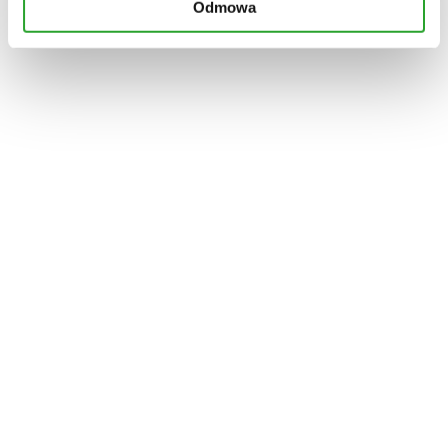
Odmowa
Zestaw na dzień mamy
Brak w magazynie
115,00
zł
W zestawie 20% taniej!
Brak w magazynie
Dodaj do ulubionych
Kategoria:
Zestawy
W skład zestawu wchodzą:
gemmoterapik na noc
serum pod oczy
torebka