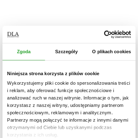
przetłuszczające się
farbowane
zniszczone
z łupieżem
blond
siwe
kręcone
Ciało
kosmetyki myjące
Zgoda
Szczegóły
O plikach cookies
kosmetyki nawilżające
kosmetyki do skóry z atopowym zapaleniem
kosmetyki do skóry z trądzikiem
kosmetyki do pielęgnacji dłoni
Niniejsza strona korzysta z plików cookie
kosmetyki do pielęgnacji stóp
kosmetyki do pielęgnacji intymnej
Wykorzystujemy pliki cookie do spersonalizowania treści
półkule do kąpieli
i reklam, aby oferować funkcje społecznościowe i
dezodoranty / perfumy
Dom
analizować ruch w naszej witrynie. Informacje o tym, jak
płyn uniwersalny
korzystasz z naszej witryny, udostępniamy partnerom
płyn do podłóg
społecznościowym, reklamowym i analitycznym.
płyn do łazienki
płyn do kuchni
Partnerzy mogą połączyć te informacje z innymi danymi
proszek do zmywarki
otrzymanymi od Ciebie lub uzyskanymi podczas
świece
korzystania z ich usług.
Olejki