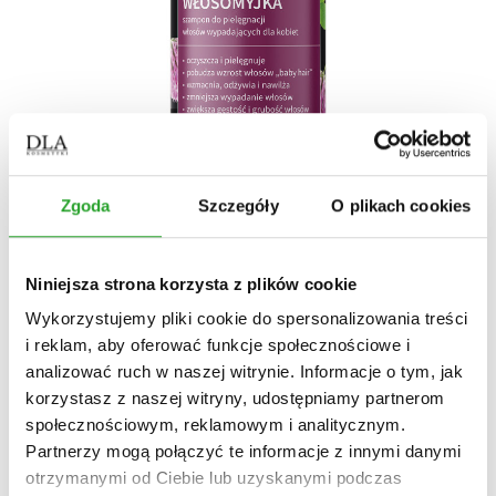
Zgoda
Szczegóły
O plikach cookies
Niniejsza strona korzysta z plików cookie
Wykorzystujemy pliki cookie do spersonalizowania treści
i reklam, aby oferować funkcje społecznościowe i
analizować ruch w naszej witrynie. Informacje o tym, jak
włosy wypadające, dla kobiet
korzystasz z naszej witryny, udostępniamy partnerom
społecznościowym, reklamowym i analitycznym.
KONICZYNKOWA WŁOSOMYJKA
Partnerzy mogą połączyć te informacje z innymi danymi
szampon do włosów wypadających dla KOBIET
otrzymanymi od Ciebie lub uzyskanymi podczas