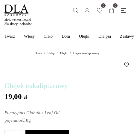
0
0
ziołowe kosmetyki
dla skóry i włosów
Twarz
Włosy
Ciało
Dom
Olejki
Dla psa
Zestawy
Home
Sklep
Olejki
Olejek eukaliptusowy
/
/
/
Olejek eukaliptusowy
19,00
zł
Eucalyptus Globulus Leaf Oil
pojemność 8g