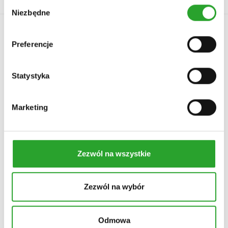
Wybór
Niezbędne
zgody
Preferencje
Statystyka
Marketing
MY W DLA
TWOJE KONTO
O nas
Koszyk
DLA w telewizji
Lista życzeń
Zezwól na wszystkie
DLA w prasie
Twoje zamówienia
DLA w internecie
Program lojalnościowy
Oferta współpracy B2B
Zezwól na wybór
Materiały do pobrania
PROBLEM SKÓRNY
INFORMACJE
Odmowa