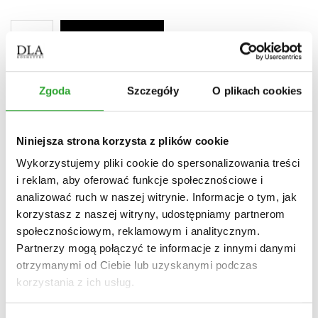
-
+
Do koszyka
Zgoda
Szczegóły
O plikach cookies
O produkcie
Niniejsza strona korzysta z plików cookie
Wykorzystujemy pliki cookie do spersonalizowania treści
i reklam, aby oferować funkcje społecznościowe i
Składniki (INCI)
analizować ruch w naszej witrynie. Informacje o tym, jak
korzystasz z naszej witryny, udostępniamy partnerom
Producent
społecznościowym, reklamowym i analitycznym.
Partnerzy mogą połączyć te informacje z innymi danymi
otrzymanymi od Ciebie lub uzyskanymi podczas
Opinie
korzystania z ich usług.