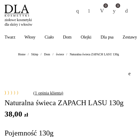
0
0
ziołowe kosmetyki
dla skóry i włosów
Twarz
Włosy
Ciało
Dom
Olejki
Dla psa
Zestawy
Home
Sklep
Dom
świece
Naturalna świeca ZAPACH LASU 130g
/
/
/
/
(
1
opinia klienta)
Oceniony
1
Naturalna świeca ZAPACH LASU 130g
5.00
na
5 na
podstawie
38,00
zł
oceny
klienta
Pojemność 130g