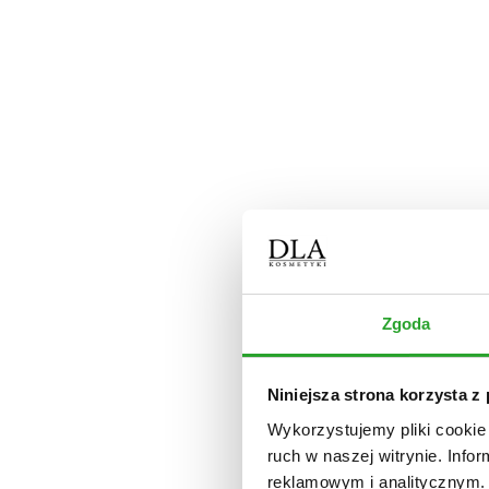
zniszczone
z łupieżem
blond
siwe
kręcone
Ciało
kosmetyki myjące
kosmetyki nawilżające
kosmetyki do skóry z atopowym zapaleniem
kosmetyki do skóry z trądzikiem
kosmetyki do pielęgnacji dłoni
kosmetyki do pielęgnacji stóp
kosmetyki do pielęgnacji intymnej
półkule do kąpieli
dezodoranty / perfumy
Dom
Zgoda
płyn uniwersalny
płyn do podłóg
płyn do łazienki
płyn do kuchni
Niniejsza strona korzysta z
proszek do zmywarki
świece
Wykorzystujemy pliki cookie 
Olejki
ruch w naszej witrynie. Inf
Dla psa
reklamowym i analitycznym. 
Okazje