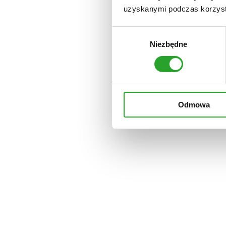
uzyskanymi podczas korzysta
Wybór
Składniki
Niezbędne
zgody
Twarz
Włosy
Ciało
Dom
Olejki
Dla psa
Odmowa
Zestawy
Twarz
Home
/
Sklep
/
Twarz