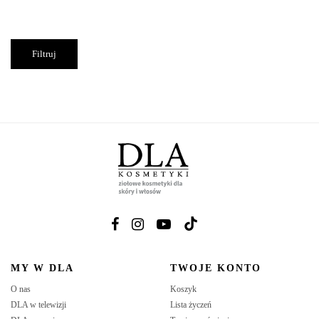
Cena
Cena
Filtruj
min
max
MY W DLA
TWOJE KONTO
O nas
Koszyk
DLA w telewizji
Lista życzeń