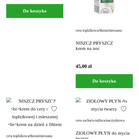
Do koszyka
cera trądzikowa/tłusta/mieszana
NISZCZ PRYSZCZ
krem na noc
45,00
zł
Do koszyka
cera sucha/wrażliwa/naczynkowa
ZIOŁOWY PŁYN do mycia
cera trądzikowa/tłusta/mieszana
twarzy