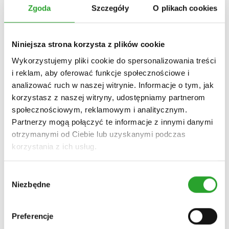
Zgoda
Szczegóły
O plikach cookies
Do koszyka
usta suche / spierzchnięte
Niniejsza strona korzysta z plików cookie
Ziołowy balsam do ust
Wykorzystujemy pliki cookie do spersonalizowania treści
i reklam, aby oferować funkcje społecznościowe i
analizować ruch w naszej witrynie. Informacje o tym, jak
21,00
zł
korzystasz z naszej witryny, udostępniamy partnerom
społecznościowym, reklamowym i analitycznym.
Do koszyka
Partnerzy mogą połączyć te informacje z innymi danymi
otrzymanymi od Ciebie lub uzyskanymi podczas
korzystania z ich usług.
1
2
3
Wybór
Niezbędne
zgody
Twarz
kremy na dzień
Preferencje
kremy na noc