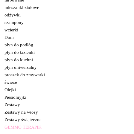
farbowane
mieszanki ziołowe
odżywki
szampony
wcierki
Dom
płyn do podłóg
płyn do łazienki
płyn do kuchni
płyn uniwersalny
proszek do zmywarki
świece
Olejki
Piesiomyjki
Zestawy
Zestawy na włosy
Zestawy świąteczne
GEMMO TERAPIK