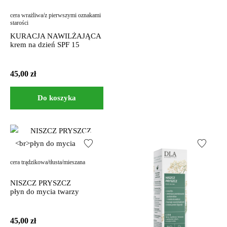
cera wrażliwa/z pierwszymi oznakami
starości
KURACJA NAWILŻAJĄCA
krem na dzień SPF 15
45,00
zł
Do koszyka
cera trądzikowa/tłusta/mieszana
NISZCZ PRYSZCZ
płyn do mycia twarzy
45,00
zł