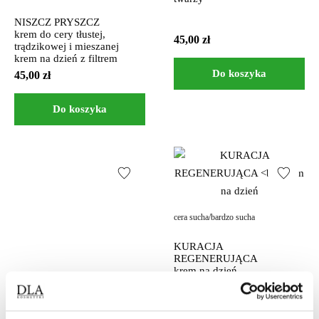
NISZCZ PRYSZCZ
krem do cery tłustej,
45,00
zł
trądzikowej i mieszanej
krem na dzień z filtrem
Do koszyka
45,00
zł
Do koszyka
cera sucha/bardzo sucha
KURACJA
REGENERUJĄCA
krem na dzień
38,00
zł