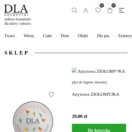
0
0
ziołowe kosmetyki
dla skóry i włosów
Twarz
Włosy
Ciało
Dom
Olejki
Dla psa
Zestawy
SKLEP
płyn do higieny intymnej
Anyżowa ZIOŁOMYJKA
29,00
zł
Do koszyka