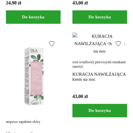
24,90
zł
43,00
zł
Do koszyka
Do koszyka
cera wrażliwa/z pierwszymi oznakami
starości
KURACJA NAWILŻAJĄCA
krem na noc
43,00
zł
Do koszyka
atopowe zapalenie skóry