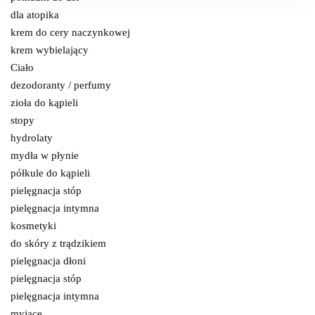
dla atopika
krem do cery naczynkowej
krem wybielający
Ciało
dezodoranty / perfumy
zioła do kąpieli
stopy
hydrolaty
mydła w płynie
półkule do kąpieli
pielęgnacja stóp
pielęgnacja intymna
kosmetyki
do skóry z trądzikiem
pielęgnacja dłoni
pielęgnacja stóp
pielęgnacja intymna
myjące