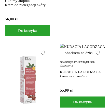
Ukoimy atopika
Krem do pielęgnacji skóry
56,00
zł
Do koszyka
cera naczynkowa/z trądzikiem
różowatym
KURACJA ŁAGODZĄCA
krem na dzień/noc
55,00
zł
Do koszyka