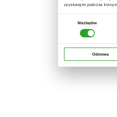
uzyskanymi podczas korzysta
Wybór
Składniki
Niezbędne
zgody
Twarz
Włosy
Ciało
Dom
Olejki
Dla psa
Odmowa
Zestawy
do skóry z atopowym zapaleniem
Home
/
Sklep
/
Ciało
/