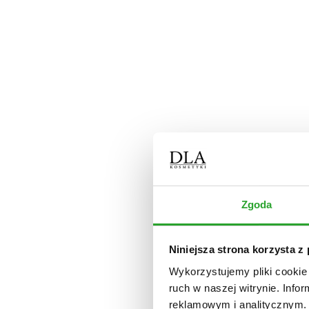
zniszczone
z łupieżem
blond
siwe
kręcone
Ciało
kosmetyki myjące
kosmetyki nawilżające
kosmetyki do skóry z atopowym zapaleniem
kosmetyki do skóry z trądzikiem
kosmetyki do pielęgnacji dłoni
kosmetyki do pielęgnacji stóp
kosmetyki do pielęgnacji intymnej
półkule do kąpieli
dezodoranty / perfumy
Dom
Zgoda
płyn uniwersalny
płyn do podłóg
płyn do łazienki
płyn do kuchni
Niniejsza strona korzysta z
proszek do zmywarki
świece
Wykorzystujemy pliki cookie 
Olejki
ruch w naszej witrynie. Inf
Dla psa
reklamowym i analitycznym. 
Okazje